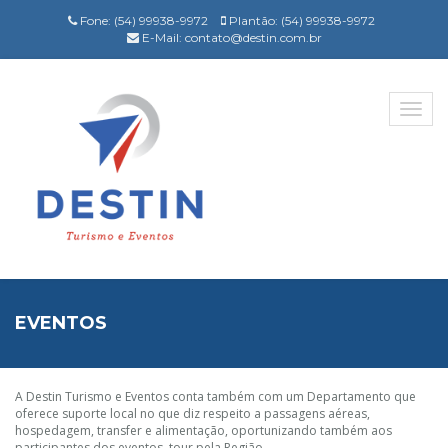
Fone: (54) 99938-9972
Plantão: (54) 99938-9972
E-Mail:
contato@destin.com.br
Toggle
naviga
EVENTOS
A Destin Turismo e Eventos conta também com um Departamento que
oferece suporte local no que diz respeito a passagens aéreas,
hospedagem, transfer e alimentação, oportunizando também aos
participantes dos eventos, tour pela Região.