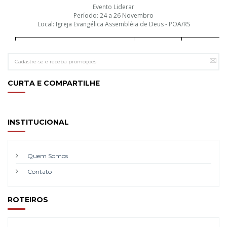
Evento Liderar
Período: 24 a 26 Novembro
Local: Igreja Evangélica Assembléia de Deus - POA/RS
Categoria
Distância do
HOTEL
Evento
APTO
Harbor Regent Suites
Hotel Oficial
Suíte
CURTA E COMPARTILHE
Açores Premium Hotel
1,0 km
Standard
Hotel Ibis Porto Alegre Moinhos
1,1 km
Standard
INSTITUCIONAL
Hotel Express Rodoviária
1,6 km
Luxo
Hotel Gonçalves
2,0 km
Standard
Quem Somos
Hotel Express Mauá
2,2 km
Luxo
Contato
Hotel Duque Center
2,4 km
Standard
Eko Residence
2,5 km
Studio
ROTEIROS
Hotel Express Savoy
3,1 km
Luxo